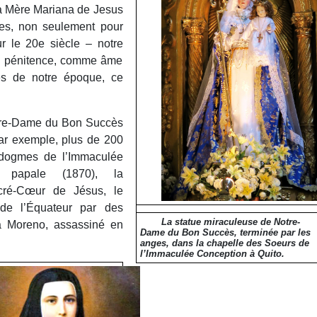
à Mère Mariana de Jesus
ges, non seulement pour
r le 20e siècle – notre
re pénitence, comme âme
ses de notre époque, ce
otre-Dame du Bon Succès
par exemple, plus de 200
 dogmes de l’Immaculée
ité papale (1870), la
cré-Cœur de Jésus, le
 de l’Équateur par des
La statue miraculeuse de Notre-
ia Moreno, assassiné en
Dame du Bon Succès, terminée par les
anges, dans la chapelle des Soeurs de
l’Immaculée Conception à Quito.