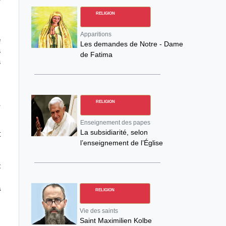
RELIGION
r
Apparitions
e
Les demandes de Notre - Dame
s
de Fatima
s
e
a
RELIGION
Enseignement des papes
La subsidiarité, selon
t
l’enseignement de l’Église
t
s
a
RELIGION
Vie des saints
e
Saint Maximilien Kolbe