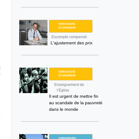
-
e
e
7
DÉMOCRATIE
ÉCONOMIQUE
Escompte compensé
L'ajustement des prix
n
i
e
t
DÉMOCRATIE
r
ÉCONOMIQUE
Enseignement de
l’Église
Il est urgent de mettre fin
au scandale de la pauvreté
u
dans le monde
s
e
e
FONDATEURS