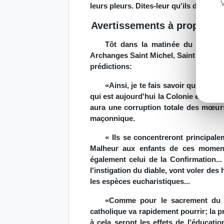
V
leurs pleurs. Dites-leur qu'ils doivent 
Avertissements à propos d
Tôt dans la matinée du 21 Janv
Archanges Saint Michel, Saint Gabriel
prédictions:
«Ainsi, je te fais savoir que dès l
qui est aujourd'hui la Colonie et sera a
aura une corruption totale des mœur
maçonnique.
« Ils se concentreront principale
Malheur aux enfants de ces moments
également celui de la Confirmation..
l'instigation du diable, vont voler des
les espèces eucharistiques...
«Comme pour le sacrement du Mar
catholique va rapidement pourrir; la p
à cela seront les effets de l'éducati