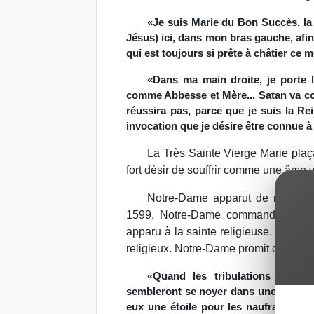
«Je suis Marie du Bon Succès, la 
Jésus) ici, dans mon bras gauche, afin
qui est toujours si prête à châtier ce
«Dans ma main droite, je porte 
comme Abbesse et Mère... Satan va com
réussira pas, parce que je suis la Re
invocation que je désire être connue à 
La Très Sainte Vierge Marie plaç
fort désir de souffrir comme une âme v
Notre-Dame apparut de nombreus
1599, Notre-Dame commanda à Mère
apparu à la sainte religieuse. Elle lu
religieux. Notre-Dame promit ce qui su
«Quand les tribulations de l'e
sembleront se noyer dans une mer san
eux une étoile pour les naufragés. Je