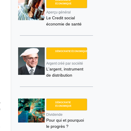
DÉMOCRATIE
ÉCONOMIQUE
Aperçu général
Le Credit social
économie de santé
DÉMOCRATIE ÉCONOMIQUE
Argent créé par société
L'argent, instrument
de distribution
e
DÉMOCRATIE
ÉCONOMIQUE
e
Dividende
Pour qui et pourquoi
le progrès ?
e