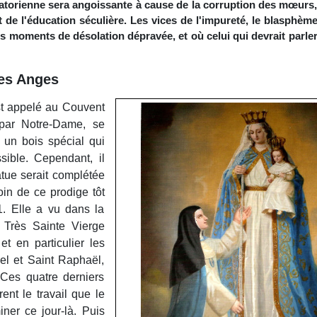
atorienne sera angoissante à cause de la corruption des mœurs
t de l'éducation séculière. Les vices de l'impureté, le blasphèm
s moments de désolation dépravée, et où celui qui devrait parle
les Anges
est appelé au Couvent
 par Notre-Dame, se
 un bois spécial qui
sible. Cependant, il
atue serait complétée
in de ce prodige tôt
. Elle a vu dans la
a Très Sainte Vierge
t en particulier les
el et Saint Raphaël,
 Ces quatre derniers
ent le travail que le
iner ce jour-là. Puis