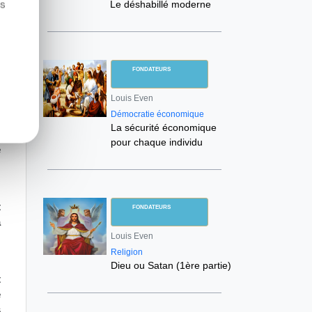
us
Le déshabillé moderne
s
FONDATEURS
s
Louis Even
Démocratie économique
e
La sécurité économique
y
pour chaque individu
e
.
t
FONDATEURS
à
r
Louis Even
Religion
Dieu ou Satan (1ère partie)
t
é
s