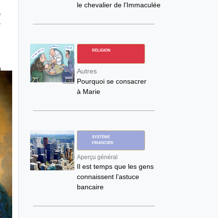
,
le chevalier de l’Immaculée
e
r
RELIGION
Autres
Pourquoi se consacrer
à Marie
SYSTÈME
FINANCIER
Aperçu général
Il est temps que les gens
connaissent l’astuce
bancaire