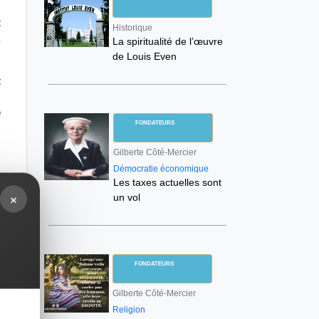
t
Historique
,
La spiritualité de l’œuvre
de Louis Even
t
e
e
FONDATEURS
Gilberte Côté-Mercier
n
Démocratie économique
Les taxes actuelles sont
×
un vol
r
t
t
FONDATEURS
s
Gilberte Côté-Mercier
r
Religion
r