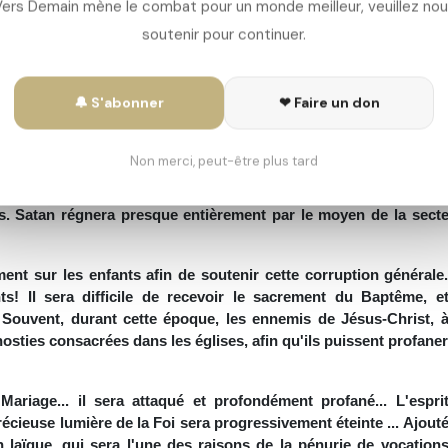
ers Demain mène le combat pour un monde meilleur, veuillez no
toujours avoir recours à leur Mère avec foi et amour...»
soutenir pour continuer.
u 20ème Siècle
ier 1610, Mère Mariana fut favorisée par une apparition de
🔔 S'abonner
❤ Faire un don
 et Saint Raphaël. Puis Notre-Dame apparut et fit de nombreuse
Non merci, peut-être plus tard
a fin du 19ème siècle et peu après le milieu du 20e siècle, dans c
lors la République de l'Équateur, les passions vont éclater et il 
s. Satan régnera presque entièrement par le moyen de la sect
ment sur les enfants afin de soutenir cette corruption générale
! Il sera difficile de recevoir le sacrement du Baptême, e
. Souvent, durant cette époque, les ennemis de Jésus-Christ, 
 hosties consacrées dans les églises, afin qu'ils puissent profane
iage... il sera attaqué et profondément profané... L'espri
récieuse lumière de la Foi sera progressivement éteinte ... Ajout
on laïque, qui sera l'une des raisons de la pénurie de vocation