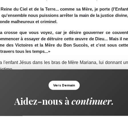
Reine du Ciel et de la Terre... comme sa Mère, je porte (l'Enfan
 qu'ensemble nous puissions arrêter la main de la justice divine
 monde malheureux et criminel.
la crosse que vous voyez, car je désire gouverner ce couven
mencer à essayer de détruire cette œuvre de Dieu... Mais il n
ine des Victoires et la Mère du Bon Succès, et c'est sous cett
travers tous les temps...»
a l'enfant Jésus dans les bras de Mère Mariana, lui donnant u
ictime.
es fois à Mère Mariana. Lors de l'apparition du 16 Janvie
Vers Demain
 Mariana d'avoir une statue la montrant comme elle avai
i ordonna alors de mesurer sa taille avec le cordon de son habi
Aidez-nous à
continuer.
it:
sprit et les souffrances du corps les opprimeront et qu’il
s fond, laissez-les contempler Mon image sainte, qui sera pou
 serai toujours là, prête à écouter leurs lamentations et calme