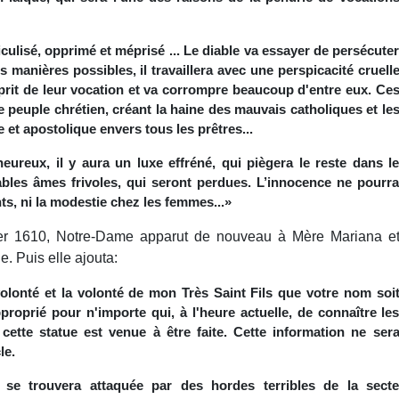
culisé, opprimé et méprisé ... Le diable va essayer de persécute
s manières possibles, il travaillera avec une perspicacité cruell
esprit de leur vocation et va corrompre beaucoup d'entre eux. Ce
e peuple chrétien, créant la haine des mauvais catholiques et le
 et apostolique envers tous les prêtres...
ureux, il y aura un luxe effréné, qui piègera le reste dans l
bles âmes frivoles, qui seront perdues. L’innocence ne pourr
ts, ni la modestie chez les femmes...»
ier 1610, Notre-Dame apparut de nouveau à Mère Mariana e
. Puis elle ajouta:
volonté et la volonté de mon Très Saint Fils que votre nom soi
approprié pour n'importe qui, à l'heure actuelle, de connaître le
 cette statue est venue à être faite. Cette information ne ser
le.
e se trouvera attaquée par des hordes terribles de la sect