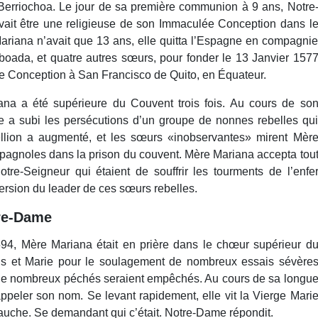
Berriochoa. Le jour de sa première communion à 9 ans, Notre
devait être une religieuse de son Immaculée Conception dans l
iana n’avait que 13 ans, elle quitta l’Espagne en compagni
boada, et quatre autres sœurs, pour fonder le 13 Janvier 157
e Conception à San Francisco de Quito, en Équateur.
na a été supérieure du Couvent trois fois. Au cours de so
 a subi les persécutions d’un groupe de nonnes rebelles qu
bellion a augmenté, et les sœurs «inobservantes» mirent Mèr
spagnoles dans la prison du couvent. Mère Mariana accepta tou
tre-Seigneur qui étaient de souffrir les tourments de l’enfe
ersion du leader de ces sœurs rebelles.
tre-Dame
1594, Mère Mariana était en prière dans le chœur supérieur d
sus et Marie pour le soulagement de nombreux essais sévère
e de nombreux péchés seraient empêchés. Au cours de sa longu
appeler son nom. Se levant rapidement, elle vit la Vierge Mari
gauche. Se demandant qui c’était. Notre-Dame répondit.